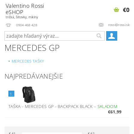
Valentino Rossi
€0
eSHOP
tričká, šiltovky, mikiny
rossi@rossi.sk
0904 468 428
MERCEDES GP
MERCEDES TAŠKY
NAJPREDÁVANEJŠIE
1.
TAŠKA - MERCEDES GP - BACKPACK BLACK
–
SKLADOM
€61,99
€
61
€
62