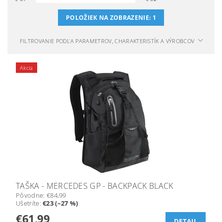
POLOŽIEK NA ZOBRAZENIE:
1
FILTROVANIE PODĽA PARAMETROV, CHARAKTERISTÍK A VÝROBCOV
Akcia
TAŠKA - MERCEDES GP - BACKPACK BLACK
Pôvodne:
€84,99
Ušetríte
:
€23 (–27 %)
€61,99
DETAIL