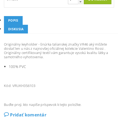
POPIS
DISKUSIA
Originálny keyholder - šnúrka talianskej značky VR46 aký môžete
dostať len u nás z najnovšej oficiálnej kolekcie Valentino Rossi .
Originálny certifikovaný textil vám garantuje vysokú kvalitu látky a
samotného vyhotovenia.
100% PVC
Kód: VRUKH356103
Buďte prvý, kto napíše príspevok k tejto položke.
Pridať komentár