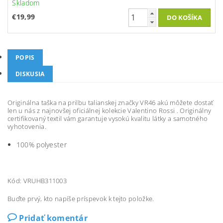
Skladom
€19,99
POPIS
DISKUSIA
Originálna taška na prilbu talianskej značky VR46 akú môžete dostať
len u nás z najnovšej oficiálnej kolekcie Valentino Rossi . Originálny
certifikovaný textil vám garantuje vysokú kvalitu látky a samotného
vyhotovenia.
100% polyester
Kód: VRUHB311003
Buďte prvý, kto napíše príspevok k tejto položke.
Pridať komentár