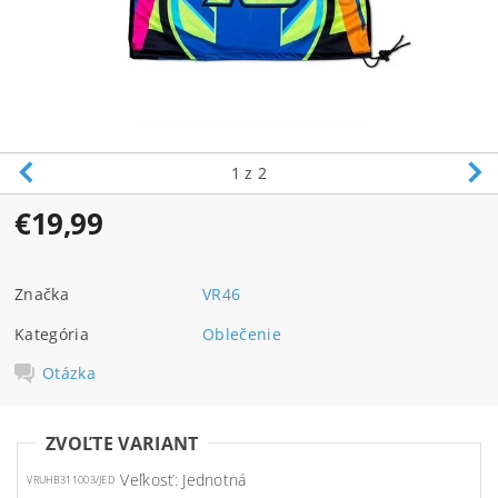
1
z 2
€19,99
Značka
VR46
Kategória
Oblečenie
Otázka
ZVOĽTE VARIANT
Veľkosť: Jednotná
VRUHB311003/JED