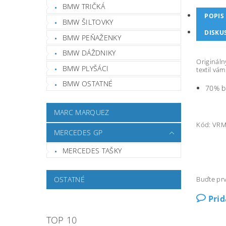
BMW TRIČKÁ
POPIS
BMW ŠILTOVKY
DISKU
BMW PEŇAŽENKY
BMW DÁŽDNIKY
Origináln
BMW PLYŠÁCI
textil vá
BMW OSTATNÉ
70% b
MARC MARQUEZ
Kód: VRM
MERCEDES GP
MERCEDES TAŠKY
OSTATNÉ
Buďte prv
Pri
TOP 10