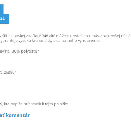
SIA
y šilt talianskej značky VR46 aké môžete dostať len u nás z najnovšej oficiá
m garantuje vysokú kvalitu látky a samotného vyhotovenia.
avlna, 30% polyester
VI268804
ý, kto napíše príspevok k tejto položke.
dať komentár